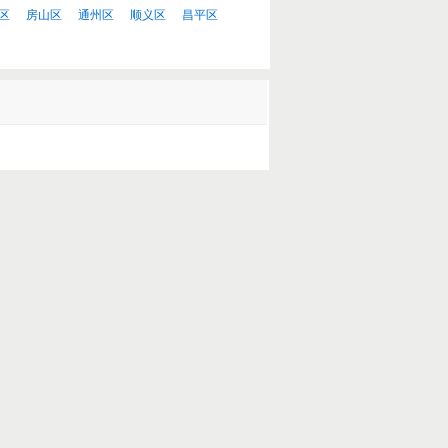
区
房山区
通州区
顺义区
昌平区