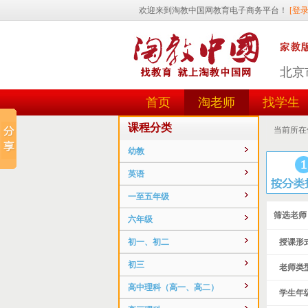
北京
首页
淘老师
找学生
课程分类
当前所在
幼教
英语
一至五年级
筛选老师
六年级
初一、初二
授课形式
初三
老师类型
高中理科（高一、高二）
学生年级