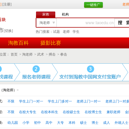
老
一键推广
家教
机构
淘老师
市
[切换]
热门搜索：
试题
老师
学生
找学生
淘教百科
摄影比赛
任务id
用户id
位置：
首页
>
淘老师
>
武术
>
搏击
>
拳击
（淘老师）
>
:
不限
学生上门一对一
学生上门多对一
老师上门一对一
老师上门一对
:
不限
在校大专生
在校本科生
在校硕士生
在校博士生
兼职老师
金
:
幼儿园
小学
初中
高中
大专
本科
硕士
博士
成人
外籍人士