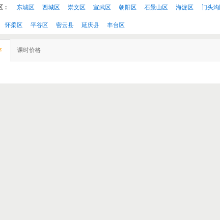
区：
东城区
西城区
崇文区
宣武区
朝阳区
石景山区
海淀区
门头沟
怀柔区
平谷区
密云县
延庆县
丰台区
课时价格
序