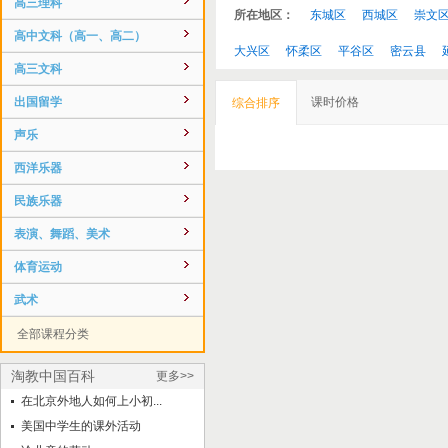
高三理科
所在地区：
东城区
西城区
崇文
高中文科（高一、高二）
大兴区
怀柔区
平谷区
密云县
高三文科
出国留学
课时价格
综合排序
声乐
西洋乐器
民族乐器
表演、舞蹈、美术
体育运动
武术
全部课程分类
淘教中国百科
更多>>
在北京外地人如何上小初...
美国中学生的课外活动