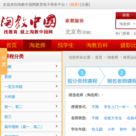
家教
淘老师
北京市
[切换]
热门搜索：
找学生
首页
淘老师
找学生
淘教百科
摄影
任务id
用户id
课程分类
当前所在位置：
首页
>
淘老师
>
体育运
幼教
英语
一至五年级
筛选老师（淘老师）
>
六年级
初一、初二
授课形式:
不限
学生上门一对一
初三
老师类型:
不限
在校大专生
在校
高中理科（高一、高二）
学生年级:
幼儿园
小学
初中
高