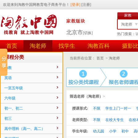
家教
淘老师
北京市
[切换]
热门搜索：
找学生
首页
淘老师
找学生
淘教百科
摄影
任务id
用户id
课程分类
当前所在位置：
首页
>
淘老师
幼教
英语
一至五年级
筛选老师（淘老师）
>
六年级
初一、初二
授课形式:
不限
学生上门一对一
初三
老师类型:
不限
在校大专生
在校
高中理科（高一、高二）
学生年级:
幼儿园
小学
初中
高