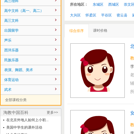
高三理科
所在地区：
东城区
西城区
崇文
高中文科（高一、高二）
大兴区
怀柔区
平谷区
密云县
高三文科
出国留学
课时价格
综合排序
声乐
西洋乐器
民族乐器
李
表演、舞蹈、美术
体育运动
武术
全部课程分类
淘教中国百科
更多>>
在北京外地人如何上小初...
美国中学生的课外活动
李