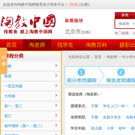
家教
淘老师
北京市
[切换]
热门搜索：
找学生
首页
淘老师
找学生
淘教百科
摄影
任务id
用户id
课程分类
当前所在位置：
首页
>
淘老师
>
中小学
幼教
英语
一至五年级
筛选老师（淘老师）
>
六年级
初一、初二
授课形式:
不限
学生上门一对一
初三
老师类型:
不限
在校大专生
在校
高中理科（高一、高二）
学生年级:
幼儿园
小学
初中
高