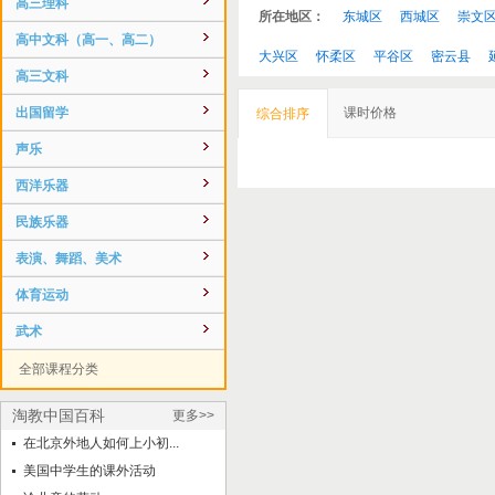
高三理科
所在地区：
东城区
西城区
崇文
高中文科（高一、高二）
大兴区
怀柔区
平谷区
密云县
高三文科
出国留学
课时价格
综合排序
声乐
西洋乐器
民族乐器
表演、舞蹈、美术
体育运动
武术
全部课程分类
淘教中国百科
更多>>
在北京外地人如何上小初...
美国中学生的课外活动