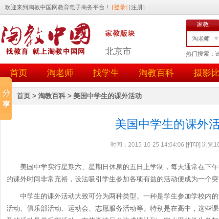
家教
淘老师
北京市
热门搜索：
找学生
首页
淘老师
找学生
淘教百科
摄影
任务id
用户id
首页
>
淘教百科
>
美国中学生的课外活动
美国中学生的课外
时间：2015-10-25 14:04:06 [
打印
] 浏览1
美国中学实行星期六、星期日休息的五日上学制，每天通常在下午3
的课外时间非常充裕，设法吸引学生参加各项有益的活动便成为一个突
中学生的课外活动大致可分为两种类型。一种是学生参加学校内的
活动、俱乐部活动、运动会、志愿服务活动等。特别是在高中，这些课