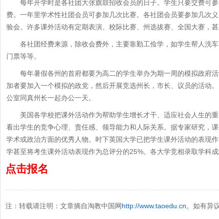
每年开学时是各社团大张旗鼓招收会员的日子。学生只要交费可参加几
费。一年里学术性社团会员可参加几次比赛。各社团会员要参加几次义
验会。许多课外活动有定期表演、校际比赛、州选拔赛、全国大赛，甚
各社团经费来源，除收会费外，主要靠勤工俭学，如学生帮人洗车
门票等等。
每年暑假各州的首府都要为高二的学生举办为期一周的模拟政府活
加者要加入一个模拟的政党，然后开展竞选州长，市长、议员的活动。
公室同真州长一起办公一天。
美国各学校把课外活动作为帮助学生增长才干、适应社会人生的重
看出学生的竞争心理、责任感、领导能力和人际关系。据专家研究，课
学术或政治方面的优秀人物。时下英国大学已把学生课外活动的表现作
学甚至将考生课外活动表现作为总评分的25%。各大学竞相录取学科
点击报名
注：
转载请注明：文章摘自淘教中国网
http://www.taoedu.cn。
如有异