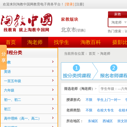
家教
淘老师
北京市
[切换]
热门搜索：
找学生
首页
淘老师
找学生
淘教百科
摄影
任务id
用户id
课程分类
当前所在位置：
首页
>
淘老师
幼教
英语
一至五年级
筛选老师（淘老师）
>
学生年级：---六
六年级
初一、初二
授课形式:
不限
学生上门一对一
初三
老师类型:
不限
在校大专生
在校
高中理科（高一、高二）
所在地区：
东城区
西城区
崇文