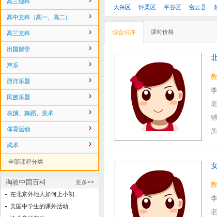
高三理科
大兴区
怀柔区
平谷区
密云县
高中文科（高一、高二）
课时价格
综合排序
高三文科
出国留学
声乐
西洋乐器
李
民族乐器
表演、舞蹈、美术
体育运动
武术
全部课程分类
淘教中国百科
更多>>
在北京外地人如何上小初...
李
美国中学生的课外活动