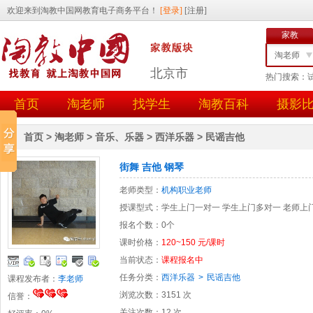
家教
淘老师
北京市
热门搜索：
找学生
首页
淘老师
找学生
淘教百科
摄影
任务id
用户id
首页
>
淘老师
>
音乐、乐器
>
西洋乐器
>
民谣吉他
街舞 吉他 钢琴
老师类型：
机构职业老师
授课型式：
学生上门一对一
学生上门多对一
老师上
报名个数：
0个
课时价格：
120~150 元/课时
当前状态：
课程报名中
任务分类：
西洋乐器
>
民谣吉他
课程发布者：
李老师
浏览次数：
3151 次
信誉：
关注次数：
12 次