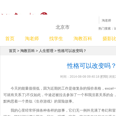
家教
淘老师
北京市
热门搜索：
找学生
首页
淘老师
找学生
淘教百科
摄影
任务id
用户id
首页
>
淘教百科
>
人生哲理
>
性格可以改变吗？
性格可以改变吗
时间：2014-08-08 09:40:18 [
打印
] 浏览
今天的能量值很低，因为近期的工作是做复杂的报价表格，excel
可就有关系了)不仅如此，中途还被拉去参加了一个和我没甚关系的会
默构思着一个类似《生存游戏》的冒险故事。
我的心里经常怀揣各种各样的故事，它们无一例外充满了奇幻和冒