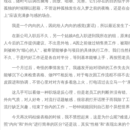
现在，随时可以调出脑海，回放、咀嚼、完善。它们存在的目的似乎并
孤独的时候聊以慰藉，不管这种孤独发生在入梦之前的夜晚，还是在会
上”应该充满参与感的场合。
我是一个内向的人，因此给人内向的感觉(废话)，所以最近发生了
在新公司入职后不久，另一个姑娘A也入职进到我所在的组，原来的
人今后的工作提供建议。不出意外地，A因之前做过销售类工作，被期待
则被称为“细心的人”，被希望能够参与项目的具体执行工作。我们当
不久，于是约好工作还是各自对半分，等到基本能够上手，再按照老员
一个月过后，奇怪的事情发生了。我越发开始对琐碎的工作失去兴趣
能够沉下心来检查表格、做PPT相反地，对于每次因工作流程不得不
皮跟进和协调，不管心里对对方有多着急上火，打电话过去立马一个“亲
这几乎可以看做一种职场逆反心理，但是老员工的判断并没有错。工
外向气质，对人好奇，对流行话题敏感，很容易打开话匣子而我除了工
流行缺乏兴趣，结束了份内的工作，一秒钟就能回到自己那个异想世界
今天再次码枯燥表格的时候，我不禁想起来，这是为什么呢?难道人
照“内向”和“外向”进行简单的区分?还是说，其实“性格”和“表现出来的