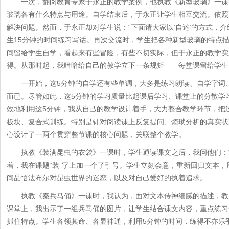
一次，翻阅教育专家于永正的教学案例，他执教《新型玻璃》一课时
玻璃各有什么特点与用途。自学结束后，于永正让学生相互交流。依照
解决问题。然而，于永正却对学生说：“下面请大家以‘自述’的方式，
生15分钟的时间练习写话。再次交流时，学生把各种新型玻璃的特点
间留给学生自学，看起来有些冒险，有些不切实际，但于永正的教学实
得。从那时起，我暗暗给自己的教学立下一条规矩——每堂课留给学生
一开始，这5分钟的自学还有些单调，大多是练习朗读、自学字词、
而已。尽管如此，这5分钟的学习质量比起课后学习、课堂上的分散学
效地利用这5分钟，我从自己的教学设计着手，大力整合教学环节，把
板块、复合式训练。特别是针对阅读课上反复提问、烦琐分析的真实状
心设计了一两个贯穿整节课的核心问题，关联整个教学。
执教《装满昆虫的衣袋》一课时，学生通读课文之后，我问他们：“
着，我在课题“装”字上加一个了引号。学生立刻会意，重新回归文本，
间品悟法布尔对昆虫世界的迷恋，以及对自己爱好的执着追求。
执教《秦兵马俑》一课时，我认为，面对文本传神细腻的描述，教
课堂上，我出示了一组兵马俑的图片，让学生结合课文内容，重点练习
抓住特点。学生各领其命、各显神通，利用5分钟的时间，练得不亦乐