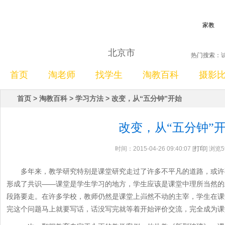
家教
北京市
热门搜索：
首页
淘老师
找学生
淘教百科
摄影
首页
>
淘教百科
>
学习方法
>
改变，从“五分钟”开始
改变，从“五分钟”
时间：2015-04-26 09:40:07 [
打印
] 浏览
多年来，教学研究特别是课堂研究走过了许多不平凡的道路，或许
形成了共识——课堂是学生学习的地方，学生应该是课堂中理所当然的
段路要走。在许多学校，教师仍然是课堂上岿然不动的主宰，学生在课
完这个问题马上就要写话，话没写完就等着开始评价交流，完全成为课