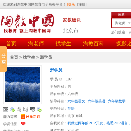
家教
淘老师
北京市
热门搜索：
找学生
首页
淘老师
找学生
淘教百科
摄影
任务id
用户id
首页
>
找学生
>
邢学员
邢学员
学 员 ID：
187
学员性别：
男
所在年级：
六年级
辅导科目：
六年级语文
六年级英语
六年级数学
弱势科目：
英语
所在区域：
北京,东城
能力等级：
自我简介：
我做过两年的PHP开发，熟悉PHP语言
学员信誉：
浏览次数：
2085次