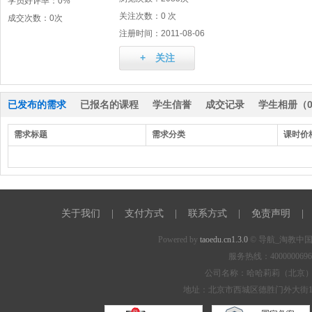
学员好评率：
0%
关注次数：
0 次
成交次数：
0次
注册时间：
2011-08-06
+ 关注
已发布的需求
已报名的课程
学生信誉
成交记录
学生相册（
需求标题
需求分类
课时价
关于我们
|
支付方式
|
联系方式
|
免责声明
|
Powered by
taoedu.cn1.3.0
© 导航_淘教中
服务热线：400000069
公司名称：哈哈莉莉（北京
地址：北京市西城区德胜门外大街1